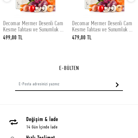
Decomar Mermer Desenli Cam
Decomar Mermer Desenli Cam
SEPETE EKLE
SEPETE EKLE
Kesme Tahtası ve Sunumluk 30
Kesme Tahtası ve Sunumluk 25
x 40 cm
x 35 cm
499,00 TL
479,00 TL
E-BÜLTEN
Değişim & İade
14 Gün İçinde İade