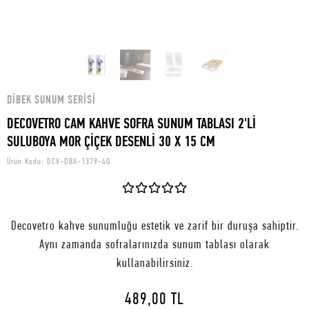
DIBEK SUNUM SERISI
DECOVETRO CAM KAHVE SOFRA SUNUM TABLASI 2'Lİ
SULUBOYA MOR ÇİÇEK DESENLİ 30 X 15 CM
Ürün Kodu:
DCV-DBA-1379-4Q
Decovetro kahve sunumluğu estetik ve zarif bir duruşa sahiptir.
Aynı zamanda sofralarınızda sunum tablası olarak
kullanabilirsiniz.
489,00 TL