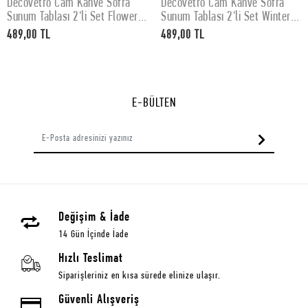
Decovetro Cam Kahve Sofra
Decovetro Cam Kahve Sofra
SEPETE EKLE
SEPETE EKLE
Sunum Tablası 2'li Set Flower
Sunum Tablası 2'li Set Winter
& Points Desenli 30 x 15 cm
Yılbaşı Desenli 30 x 15 cm
489,00 TL
489,00 TL
E-BÜLTEN
Değişim & İade
14 Gün İçinde İade
Hızlı Teslimat
Siparişleriniz en kısa sürede elinize ulaşır.
Güvenli Alışveriş