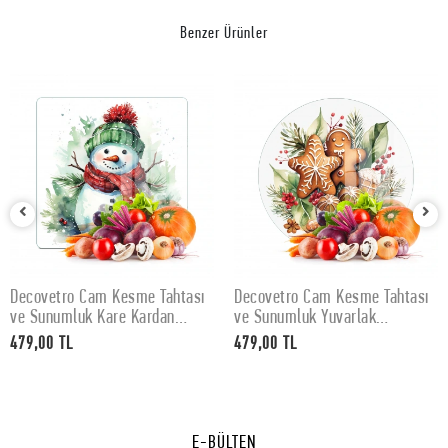
Benzer Ürünler
Decovetro Cam Kesme Tahtası
Decovetro Cam Kesme Tahtası
SEPETE EKLE
SEPETE EKLE
ve Sunumluk Kare Kardan
ve Sunumluk Yuvarlak
Adam Desenli 30 x 30 cm
Gingerbread Yılbaşı Kurabiye
479,00 TL
479,00 TL
Desenli 30 x 30 cm
E-BÜLTEN