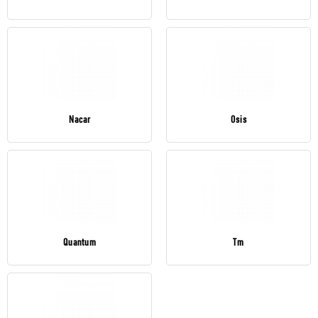
Nacar
Osis
Quantum
Tm