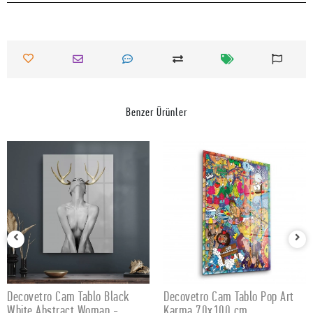
Benzer Ürünler
Decovetro Cam Tablo Black
Decovetro Cam Tablo Pop Art
SEPETE EKLE
SEPETE EKLE
White Abstract Woman -
Karma 70x100 cm