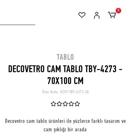
0
TABLO
DECOVETRO CAM TABLO TBY-4273 -
70X100 CM
Ürün Kodu:
DCVT-TBY-4273.3Q
Decovetro cam tablo ürünleri ile yüzlerce farklı tasarım ve
cam şıklığı bir arada