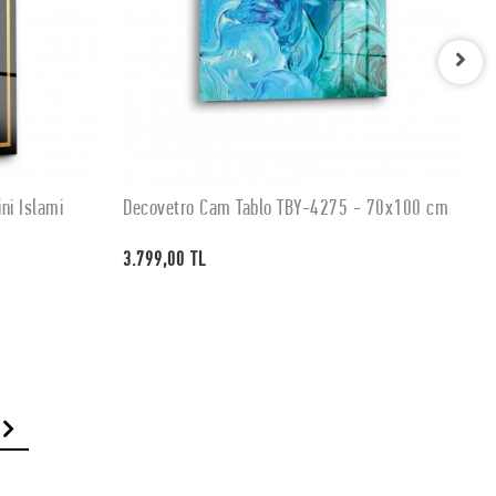
ni İslami
Decovetro Cam Tablo TBY-4275 - 70x100 cm
D
SEPETE EKLE
3.799,00 TL
3