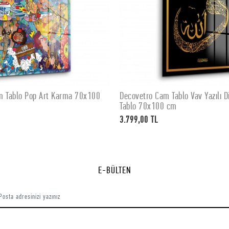
m Tablo Pop Art Karma 70x100
Decovetro Cam Tablo Vav Yazılı Di
SEPETE EKLE
SEPETE EKLE
Tablo 70x100 cm
3.799,00 TL
E-BÜLTEN