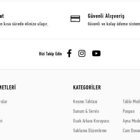
at
Güvenli Alışveriş
en kısa sürede elinize ulaşır.
Güvenli ve kolay ödeme sistem
Bizi Takip Edin
METLERİ
KATEGORİLER
rular
Kesme Tahtası
Tablo Mode
Sunum & Servis
Paspas
ri
Ocak Arkası Koruyucu
Ayna Mode
Saklama Düzenleme
Cam Duvar