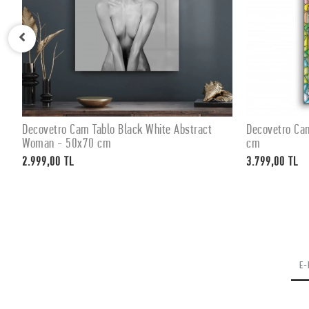
Decovetro Cam Tablo Black White Abstract
Decovetro Ca
SEPETE EKLE
Woman - 50x70 cm
cm
2.999,00 TL
3.799,00 TL