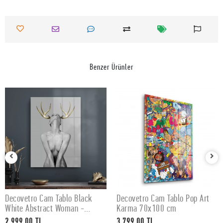
Benzer Ürünler
Decovetro Cam Tablo Black
Decovetro Cam Tablo Pop Art
SEPETE EKLE
SEPETE EKLE
White Abstract Woman -
Karma 70x100 cm
50x70 cm
2.999,00 TL
3.799,00 TL