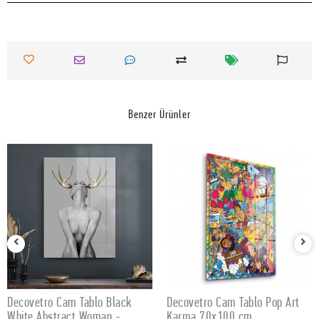
Benzer Ürünler
Decovetro Cam Tablo Black
Decovetro Cam Tablo Pop Art
SEPETE EKLE
SEPETE EKLE
White Abstract Woman -
Karma 70x100 cm