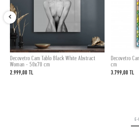
Decovetro Cam Tablo Black White Abstract
Decovetro Ca
SEPETE EKLE
Woman - 50x70 cm
cm
2.999,00 TL
3.799,00 TL