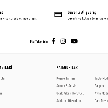
at
Güvenli Alışveriş
en kısa sürede elinize ulaşır.
Güvenli ve kolay ödeme sistem
Bizi Takip Edin
METLERİ
KATEGORİLER
rular
Kesme Tahtası
Tablo Mode
Sunum & Servis
Paspas
ri
Ocak Arkası Koruyucu
Ayna Mode
Saklama Düzenleme
Cam Duvar