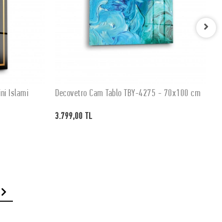
ni İslami
Decovetro Cam Tablo TBY-4275 - 70x100 cm
D
SEPETE EKLE
3.799,00 TL
3