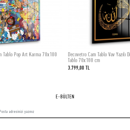
m Tablo Pop Art Karma 70x100
Decovetro Cam Tablo Vav Yazılı Di
SEPETE EKLE
SEPETE EKLE
Tablo 70x100 cm
3.799,00 TL
E-BÜLTEN