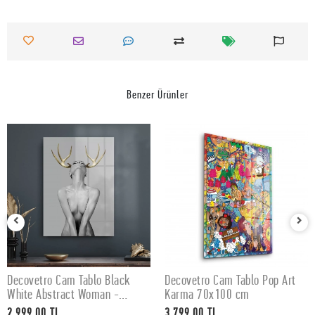
Benzer Ürünler
Decovetro Cam Tablo Black
Decovetro Cam Tablo Pop Art
SEPETE EKLE
SEPETE EKLE
White Abstract Woman -
Karma 70x100 cm
50x70 cm
2.999,00 TL
3.799,00 TL