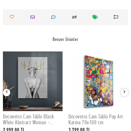
Benzer Ürünler
Decovetro Cam Tablo Black
Decovetro Cam Tablo Pop Art
SEPETE EKLE
SEPETE EKLE
White Abstract Woman -
Karma 70x100 cm
50x70 cm
2.999,00 TL
3.799,00 TL