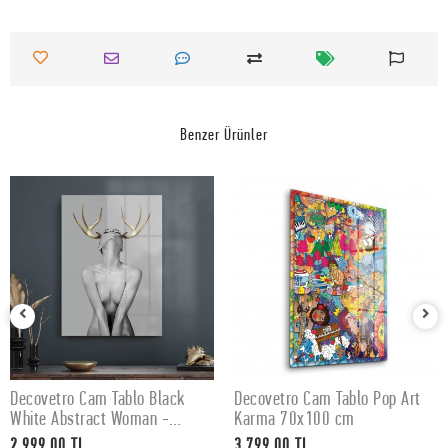
Benzer Ürünler
Decovetro Cam Tablo Black
Decovetro Cam Tablo Pop Art
SEPETE EKLE
SEPETE EKLE
White Abstract Woman -
Karma 70x100 cm
50x70 cm
2.999,00 TL
3.799,00 TL