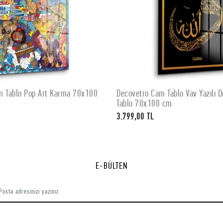
m Tablo Pop Art Karma 70x100
Decovetro Cam Tablo Vav Yazılı Di
SEPETE EKLE
SEPETE EKLE
Tablo 70x100 cm
3.799,00 TL
E-BÜLTEN