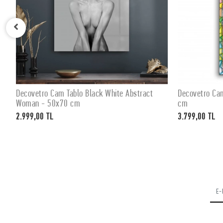
Decovetro Cam Tablo Black White Abstract
Decovetro Ca
SEPETE EKLE
Woman - 50x70 cm
cm
2.999,00 TL
3.799,00 TL