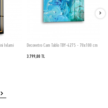
ni İslami
Decovetro Cam Tablo TBY-4275 - 70x100 cm
D
SEPETE EKLE
3.799,00 TL
3