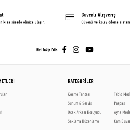
at
Güvenli Alışveriş
en kısa sürede elinize ulaşır.
Güvenli ve kolay ödeme sistem
Bizi Takip Edin
METLERİ
KATEGORİLER
rular
Kesme Tahtası
Tablo Mode
Sunum & Servis
Paspas
ri
Ocak Arkası Koruyucu
Ayna Mode
Saklama Düzenleme
Cam Duvar