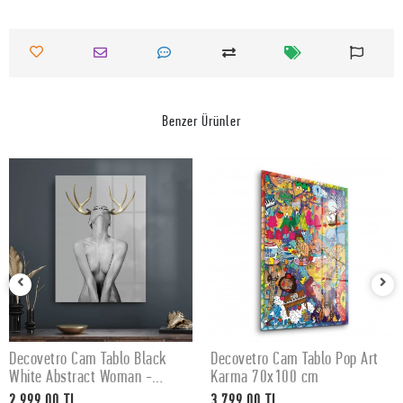
Benzer Ürünler
Decovetro Cam Tablo Black
Decovetro Cam Tablo Pop Art
SEPETE EKLE
SEPETE EKLE
White Abstract Woman -
Karma 70x100 cm
50x70 cm
2.999,00 TL
3.799,00 TL