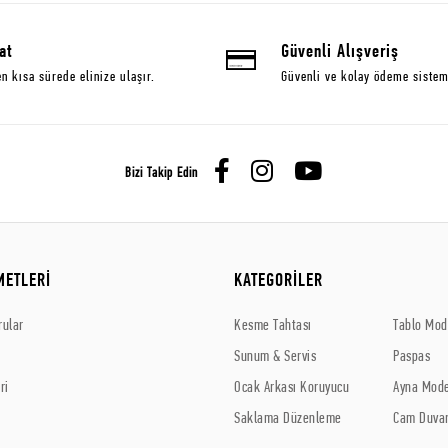
at
Güvenli Alışveriş
en kısa sürede elinize ulaşır.
Güvenli ve kolay ödeme sistem
Bizi Takip Edin
METLERİ
KATEGORİLER
rular
Kesme Tahtası
Tablo Mode
Sunum & Servis
Paspas
ri
Ocak Arkası Koruyucu
Ayna Mode
Saklama Düzenleme
Cam Duvar