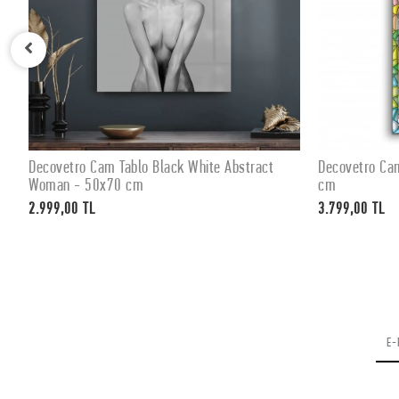
Decovetro Cam Tablo Black White Abstract
Decovetro Ca
SEPETE EKLE
Woman - 50x70 cm
cm
2.999,00 TL
3.799,00 TL