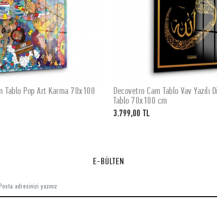
m Tablo Pop Art Karma 70x100
Decovetro Cam Tablo Vav Yazılı Di
SEPETE EKLE
SEPETE EKLE
Tablo 70x100 cm
3.799,00 TL
E-BÜLTEN