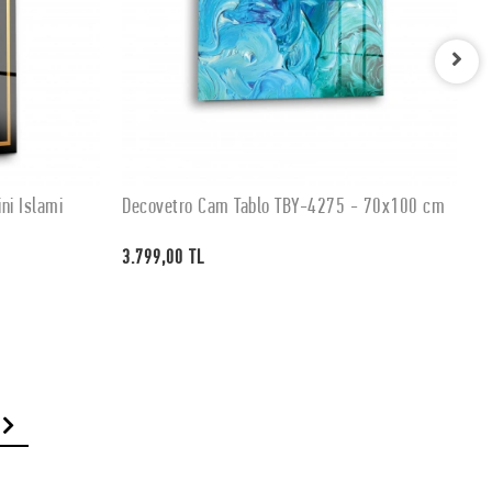
ni İslami
Decovetro Cam Tablo TBY-4275 - 70x100 cm
D
SEPETE EKLE
3.799,00 TL
3