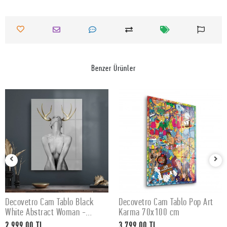
Benzer Ürünler
Decovetro Cam Tablo Black
Decovetro Cam Tablo Pop Art
SEPETE EKLE
SEPETE EKLE
White Abstract Woman -
Karma 70x100 cm
50x70 cm
2.999,00 TL
3.799,00 TL