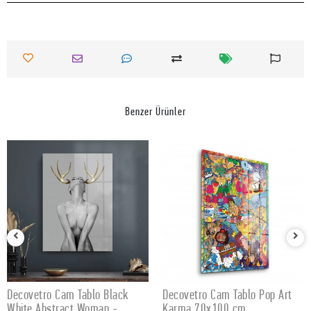
Benzer Ürünler
Decovetro Cam Tablo Black
Decovetro Cam Tablo Pop Art
SEPETE EKLE
SEPETE EKLE
White Abstract Woman -
Karma 70x100 cm