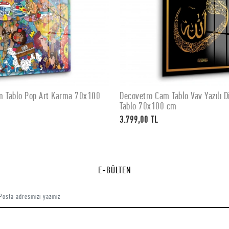
m Tablo Pop Art Karma 70x100
Decovetro Cam Tablo Vav Yazılı Di
SEPETE EKLE
SEPETE EKLE
Tablo 70x100 cm
3.799,00 TL
E-BÜLTEN