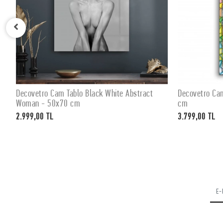
Decovetro Cam Tablo Black White Abstract
Decovetro Ca
SEPETE EKLE
Woman - 50x70 cm
cm
2.999,00 TL
3.799,00 TL