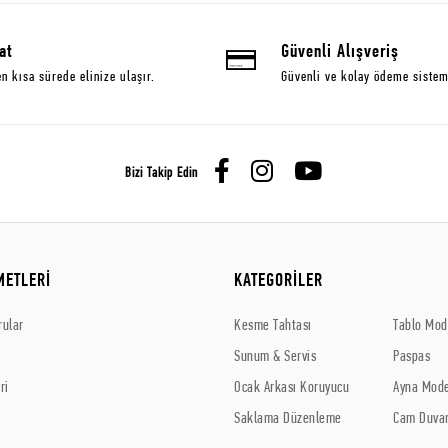
at
Güvenli Alışveriş
en kısa sürede elinize ulaşır.
Güvenli ve kolay ödeme sistem
Bizi Takip Edin
METLERİ
KATEGORİLER
rular
Kesme Tahtası
Tablo Mode
Sunum & Servis
Paspas
ri
Ocak Arkası Koruyucu
Ayna Mode
Saklama Düzenleme
Cam Duvar