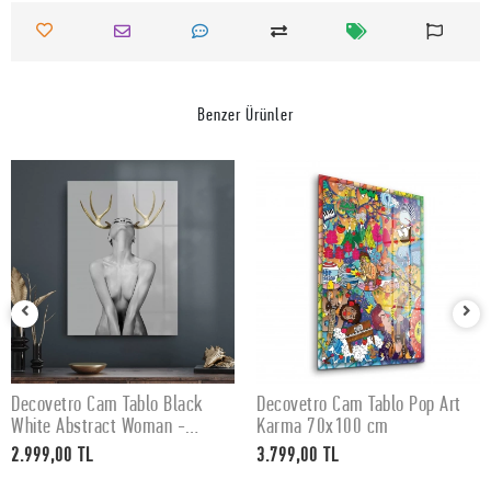
Benzer Ürünler
Decovetro Cam Tablo Black
Decovetro Cam Tablo Pop Art
SEPETE EKLE
SEPETE EKLE
White Abstract Woman -
Karma 70x100 cm
50x70 cm
2.999,00 TL
3.799,00 TL