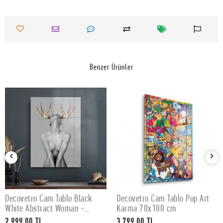
Benzer Ürünler
Decovetro Cam Tablo Black
Decovetro Cam Tablo Pop Art
SEPETE EKLE
SEPETE EKLE
White Abstract Woman -
Karma 70x100 cm
50x70 cm
2.999,00 TL
3.799,00 TL