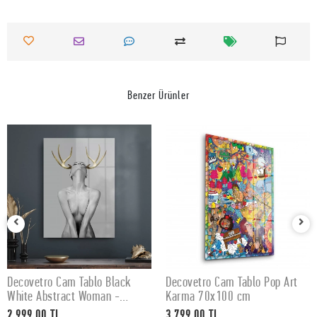
Benzer Ürünler
Decovetro Cam Tablo Black
Decovetro Cam Tablo Pop Art
SEPETE EKLE
SEPETE EKLE
White Abstract Woman -
Karma 70x100 cm
50x70 cm
2.999,00 TL
3.799,00 TL