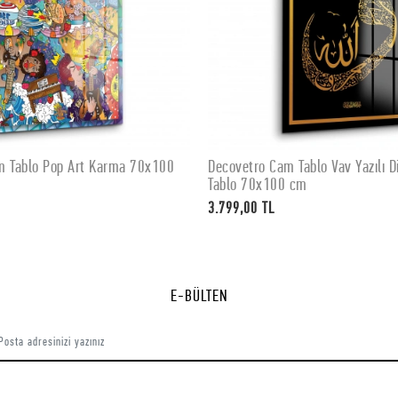
m Tablo Pop Art Karma 70x100
Decovetro Cam Tablo Vav Yazılı Di
SEPETE EKLE
SEPETE EKLE
Tablo 70x100 cm
3.799,00 TL
E-BÜLTEN