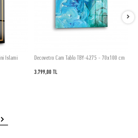
ni İslami
Decovetro Cam Tablo TBY-4275 - 70x100 cm
D
SEPETE EKLE
3.799,00 TL
3