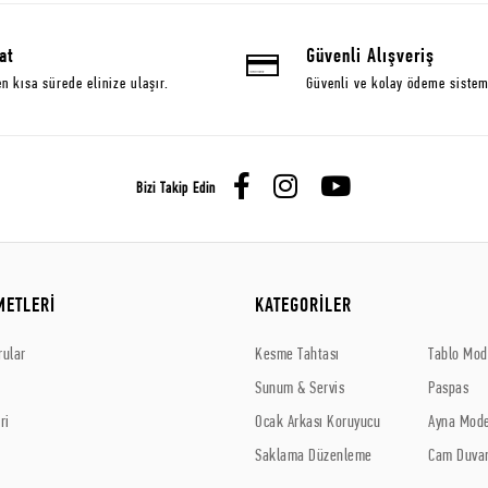
at
Güvenli Alışveriş
en kısa sürede elinize ulaşır.
Güvenli ve kolay ödeme sistem
Bizi Takip Edin
METLERİ
KATEGORİLER
rular
Kesme Tahtası
Tablo Mode
Sunum & Servis
Paspas
ri
Ocak Arkası Koruyucu
Ayna Mode
Saklama Düzenleme
Cam Duvar