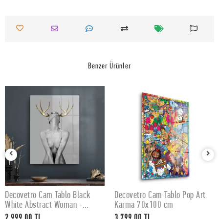
Benzer Ürünler
Decovetro Cam Tablo Black
Decovetro Cam Tablo Pop Art
SEPETE EKLE
SEPETE EKLE
White Abstract Woman -
Karma 70x100 cm
50x70 cm
2.999,00 TL
3.799,00 TL