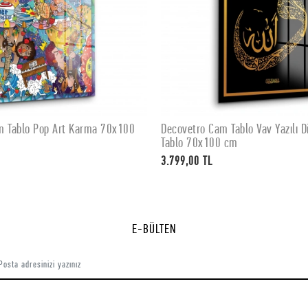
m Tablo Pop Art Karma 70x100
Decovetro Cam Tablo Vav Yazılı Di
SEPETE EKLE
SEPETE EKLE
Tablo 70x100 cm
3.799,00 TL
E-BÜLTEN