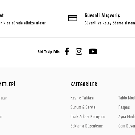
at
Güvenli Alışveriş
en kısa sürede elinize ulaşır.
Güvenli ve kolay ödeme sistem
Bizi Takip Edin
METLERİ
KATEGORİLER
rular
Kesme Tahtası
Tablo Mode
Sunum & Servis
Paspas
ri
Ocak Arkası Koruyucu
Ayna Mode
Saklama Düzenleme
Cam Duvar