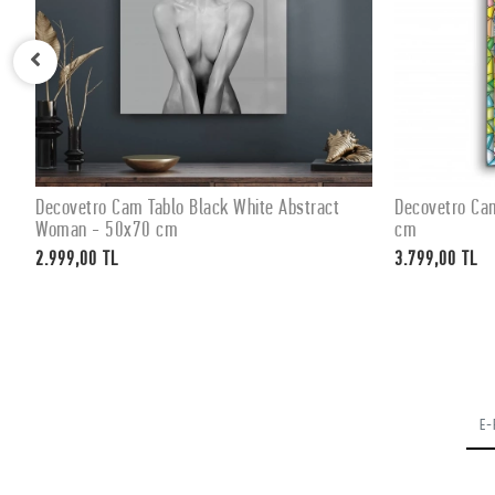
Decovetro Cam Tablo Black White Abstract
Decovetro Ca
SEPETE EKLE
Woman - 50x70 cm
cm
2.999,00 TL
3.799,00 TL