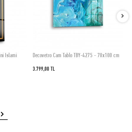
ni İslami
Decovetro Cam Tablo TBY-4275 - 70x100 cm
D
SEPETE EKLE
3.799,00 TL
3