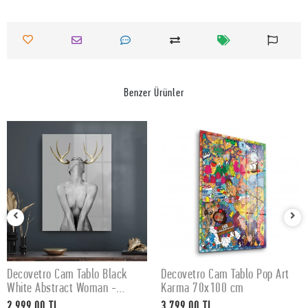
Benzer Ürünler
Decovetro Cam Tablo Black
Decovetro Cam Tablo Pop Art
SEPETE EKLE
SEPETE EKLE
White Abstract Woman -
Karma 70x100 cm
50x70 cm
2.999,00 TL
3.799,00 TL