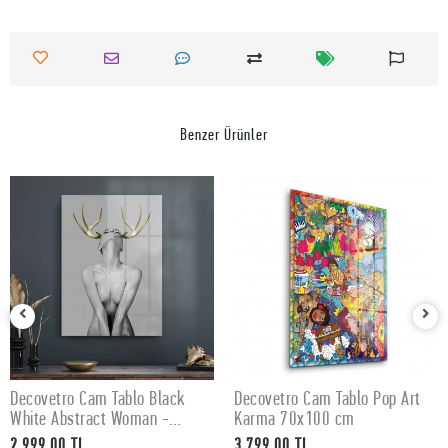
Benzer Ürünler
Decovetro Cam Tablo Black
Decovetro Cam Tablo Pop Art
SEPETE EKLE
SEPETE EKLE
White Abstract Woman -
Karma 70x100 cm
50x70 cm
2.999,00 TL
3.799,00 TL