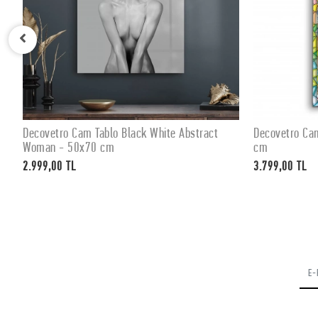
Decovetro Cam Tablo Black White Abstract
Decovetro Ca
SEPETE EKLE
Woman - 50x70 cm
cm
2.999,00 TL
3.799,00 TL