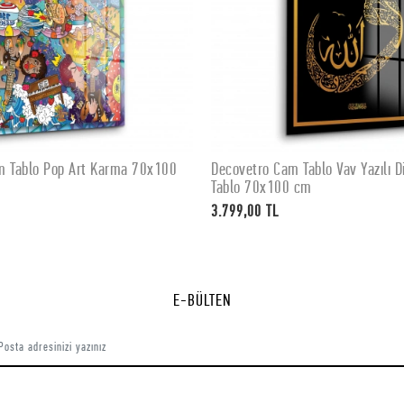
m Tablo Pop Art Karma 70x100
Decovetro Cam Tablo Vav Yazılı Di
SEPETE EKLE
SEPETE EKLE
Tablo 70x100 cm
3.799,00 TL
E-BÜLTEN