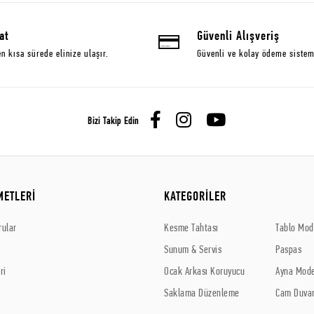
at
Güvenli Alışveriş
en kısa sürede elinize ulaşır.
Güvenli ve kolay ödeme sistem
Bizi Takip Edin
METLERİ
KATEGORİLER
rular
Kesme Tahtası
Tablo Mode
Sunum & Servis
Paspas
ri
Ocak Arkası Koruyucu
Ayna Mode
Saklama Düzenleme
Cam Duvar