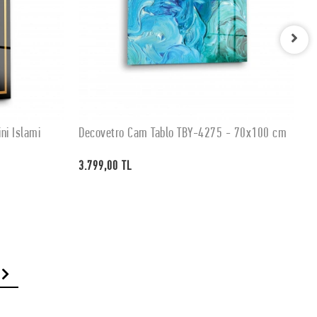
ni İslami
Decovetro Cam Tablo TBY-4275 - 70x100 cm
D
SEPETE EKLE
3.799,00 TL
3