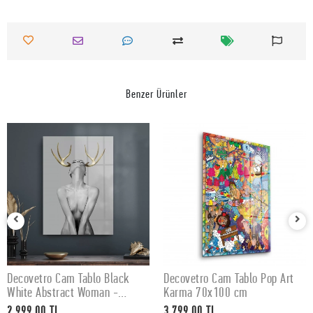
Benzer Ürünler
Decovetro Cam Tablo Black
Decovetro Cam Tablo Pop Art
SEPETE EKLE
SEPETE EKLE
White Abstract Woman -
Karma 70x100 cm
50x70 cm
2.999,00 TL
3.799,00 TL