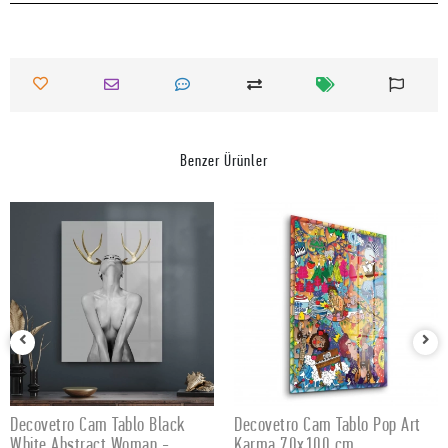
Benzer Ürünler
Decovetro Cam Tablo Black
Decovetro Cam Tablo Pop Art
SEPETE EKLE
SEPETE EKLE
White Abstract Woman -
Karma 70x100 cm