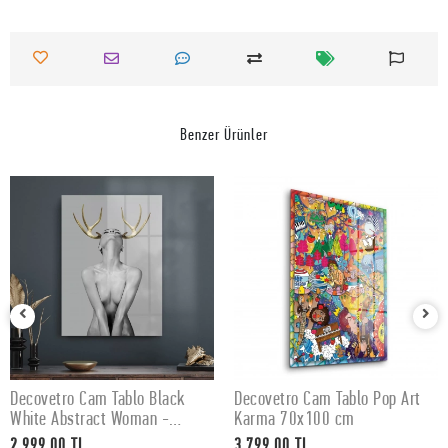
Benzer Ürünler
Decovetro Cam Tablo Black
Decovetro Cam Tablo Pop Art
SEPETE EKLE
SEPETE EKLE
White Abstract Woman -
Karma 70x100 cm
50x70 cm
2.999,00 TL
3.799,00 TL