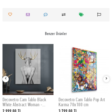
Benzer Ürünler
Decovetro Cam Tablo Black
Decovetro Cam Tablo Pop Art
SEPETE EKLE
SEPETE EKLE
White Abstract Woman -
Karma 70x100 cm
50x70 cm
2.999,00 TL
3.799,00 TL