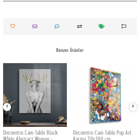
Benzer Ürünler
Decovetro Cam Tablo Black
Decovetro Cam Tablo Pop Art
SEPETE EKLE
SEPETE EKLE
White Abstract Woman -
Karma 70x100 cm