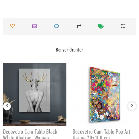
Benzer Ürünler
Decovetro Cam Tablo Black
Decovetro Cam Tablo Pop Art
SEPETE EKLE
SEPETE EKLE
White Abstract Woman -
Karma 70x100 cm