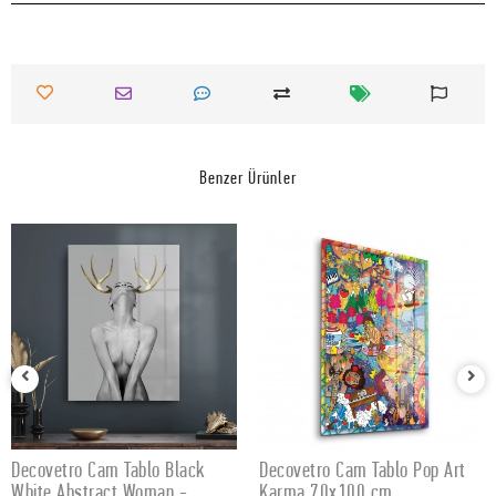
Benzer Ürünler
Decovetro Cam Tablo Black
Decovetro Cam Tablo Pop Art
SEPETE EKLE
SEPETE EKLE
White Abstract Woman -
Karma 70x100 cm