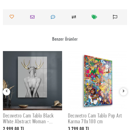
Benzer Ürünler
Decovetro Cam Tablo Black
Decovetro Cam Tablo Pop Art
SEPETE EKLE
SEPETE EKLE
White Abstract Woman -
Karma 70x100 cm
50x70 cm
2.999,00 TL
3.799,00 TL