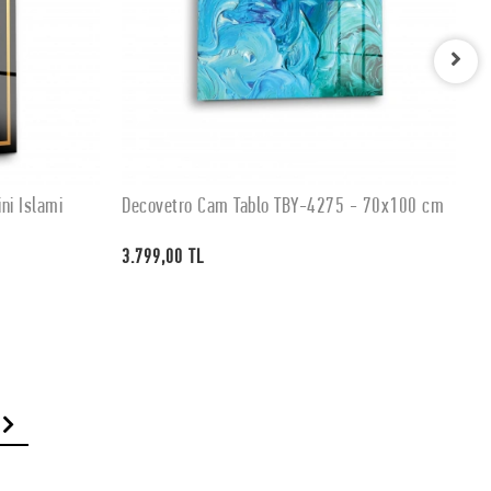
ni İslami
Decovetro Cam Tablo TBY-4275 - 70x100 cm
D
SEPETE EKLE
3.799,00 TL
3