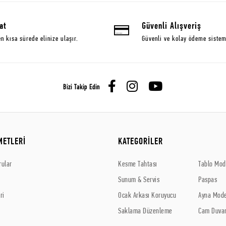
at
Güvenli Alışveriş
en kısa sürede elinize ulaşır.
Güvenli ve kolay ödeme sistem
Bizi Takip Edin
METLERİ
KATEGORİLER
rular
Kesme Tahtası
Tablo Mode
Sunum & Servis
Paspas
ri
Ocak Arkası Koruyucu
Ayna Mode
Saklama Düzenleme
Cam Duvar