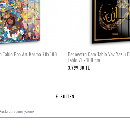
m Tablo Pop Art Karma 70x100
Decovetro Cam Tablo Vav Yazılı Di
SEPETE EKLE
SEPETE EKLE
Tablo 70x100 cm
3.799,00 TL
E-BÜLTEN