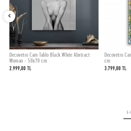
Decovetro Cam Tablo Black White Abstract
Decovetro Ca
SEPETE EKLE
Woman - 50x70 cm
cm
2.999,00 TL
3.799,00 TL