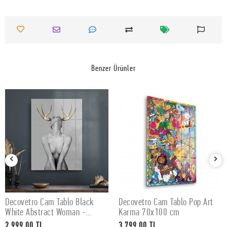
Benzer Ürünler
Decovetro Cam Tablo Black
Decovetro Cam Tablo Pop Art
SEPETE EKLE
SEPETE EKLE
White Abstract Woman -
Karma 70x100 cm
50x70 cm
2.999,00 TL
3.799,00 TL