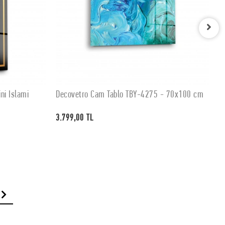
ni İslami
Decovetro Cam Tablo TBY-4275 - 70x100 cm
D
SEPETE EKLE
3.799,00 TL
3