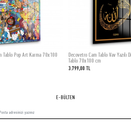
m Tablo Pop Art Karma 70x100
Decovetro Cam Tablo Vav Yazılı Di
SEPETE EKLE
SEPETE EKLE
Tablo 70x100 cm
3.799,00 TL
E-BÜLTEN