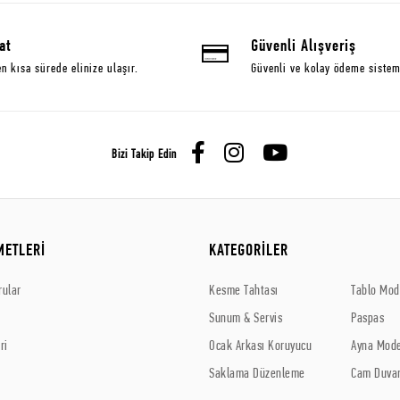
at
Güvenli Alışveriş
en kısa sürede elinize ulaşır.
Güvenli ve kolay ödeme sistem
Bizi Takip Edin
METLERİ
KATEGORİLER
rular
Kesme Tahtası
Tablo Mode
Sunum & Servis
Paspas
ri
Ocak Arkası Koruyucu
Ayna Mode
Saklama Düzenleme
Cam Duvar