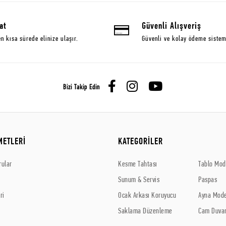
at
Güvenli Alışveriş
en kısa sürede elinize ulaşır.
Güvenli ve kolay ödeme sistem
Bizi Takip Edin
METLERİ
KATEGORİLER
rular
Kesme Tahtası
Tablo Mode
Sunum & Servis
Paspas
ri
Ocak Arkası Koruyucu
Ayna Mode
Saklama Düzenleme
Cam Duvar