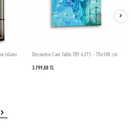
ni İslami
Decovetro Cam Tablo TBY-4275 - 70x100 cm
D
SEPETE EKLE
3.799,00 TL
3