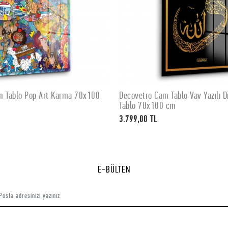
m Tablo Pop Art Karma 70x100
Decovetro Cam Tablo Vav Yazılı Di
SEPETE EKLE
SEPETE EKLE
Tablo 70x100 cm
3.799,00 TL
E-BÜLTEN