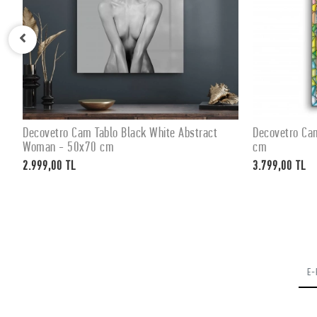
Decovetro Cam Tablo Pop Art Karma 70x100
Decovetro Cam
SEPETE EKLE
cm
Tablo 70x100
3.799,00 TL
3.799,00 TL