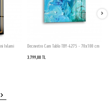
- 70x100 cm
Decovetro Cam Tablo TBY-4274 - 70x100 cm
D
SEPETE EKLE
3.799,00 TL
3