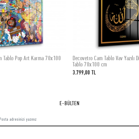
 Tablo Vav Yazılı Dini İslami
Decovetro Cam Tablo TBY-4275 
SEPETE EKLE
SEPETE EKLE
 cm
3.799,00 TL
E-BÜLTEN