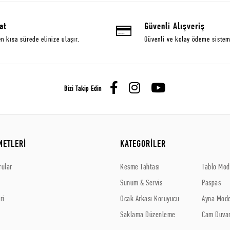
at
Güvenli Alışveriş
en kısa sürede elinize ulaşır.
Güvenli ve kolay ödeme sistem
Bizi Takip Edin
METLERİ
KATEGORİLER
rular
Kesme Tahtası
Tablo Mode
Sunum & Servis
Paspas
ri
Ocak Arkası Koruyucu
Ayna Mode
Saklama Düzenleme
Cam Duvar