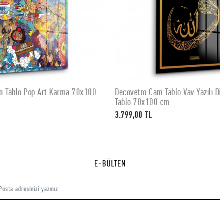
m Tablo Pop Art Karma 70x100
Decovetro Cam Tablo Vav Yazılı Di
SEPETE EKLE
SEPETE EKLE
Tablo 70x100 cm
3.799,00 TL
E-BÜLTEN