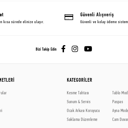
at
Güvenli Alışveriş
en kısa sürede elinize ulaşır.
Güvenli ve kolay ödeme sistem
Bizi Takip Edin
METLERİ
KATEGORİLER
rular
Kesme Tahtası
Tablo Mode
Sunum & Servis
Paspas
ri
Ocak Arkası Koruyucu
Ayna Mode
Saklama Düzenleme
Cam Duvar