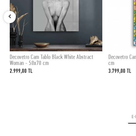
Decovetro Cam Tablo Black White Abstract
Decovetro Ca
SEPETE EKLE
Woman - 50x70 cm
cm
2.999,00 TL
3.799,00 TL