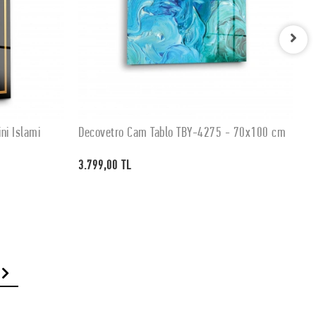
ni İslami
Decovetro Cam Tablo TBY-4275 - 70x100 cm
D
SEPETE EKLE
3.799,00 TL
3