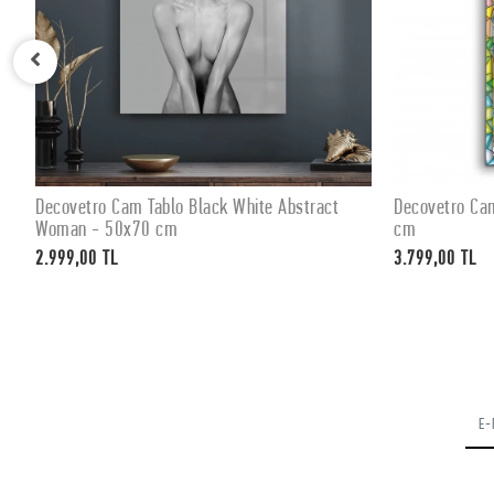
Decovetro Cam Tablo Black White Abstract
Decovetro Ca
SEPETE EKLE
Woman - 50x70 cm
cm
2.999,00 TL
3.799,00 TL