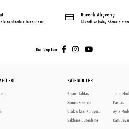
at
Güvenli Alışveriş
en kısa sürede elinize ulaşır.
Güvenli ve kolay ödeme sistem
Bizi Takip Edin
METLERİ
KATEGORİLER
rular
Kesme Tahtası
Tablo Mode
Sunum & Servis
Paspas
ri
Ocak Arkası Koruyucu
Ayna Mode
Saklama Düzenleme
Cam Duvar