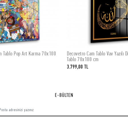
m Tablo Pop Art Karma 70x100
Decovetro Cam Tablo Vav Yazılı Di
SEPETE EKLE
SEPETE EKLE
Tablo 70x100 cm
3.799,00 TL
E-BÜLTEN