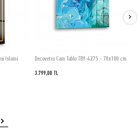
ni İslami
Decovetro Cam Tablo TBY-4275 - 70x100 cm
D
SEPETE EKLE
3.799,00 TL
3