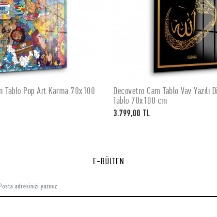
m Tablo Pop Art Karma 70x100
Decovetro Cam Tablo Vav Yazılı Di
SEPETE EKLE
SEPETE EKLE
Tablo 70x100 cm
3.799,00 TL
E-BÜLTEN