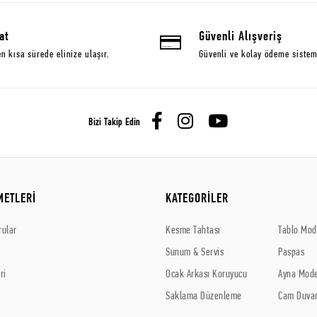
at
Güvenli Alışveriş
en kısa sürede elinize ulaşır.
Güvenli ve kolay ödeme sistem
Bizi Takip Edin
METLERİ
KATEGORİLER
rular
Kesme Tahtası
Tablo Mode
Sunum & Servis
Paspas
ri
Ocak Arkası Koruyucu
Ayna Mode
Saklama Düzenleme
Cam Duvar