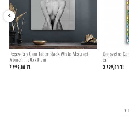
Decovetro Cam Tablo Black White Abstract
Decovetro Ca
SEPETE EKLE
Woman - 50x70 cm
cm
2.999,00 TL
3.799,00 TL