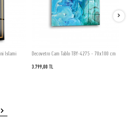
ni İslami
Decovetro Cam Tablo TBY-4275 - 70x100 cm
D
SEPETE EKLE
3.799,00 TL
3