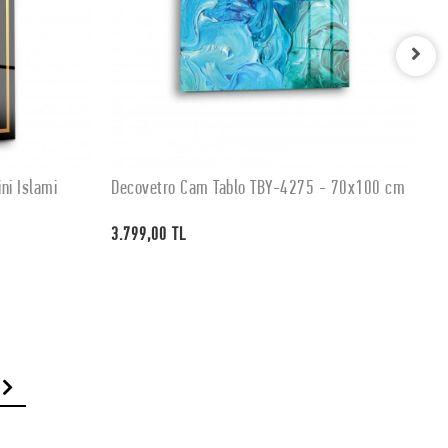
ni İslami
Decovetro Cam Tablo TBY-4275 - 70x100 cm
D
SEPETE EKLE
3.799,00 TL
3