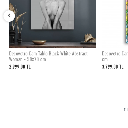
Decovetro Cam Tablo Black White Abstract
Decovetro Ca
SEPETE EKLE
Woman - 50x70 cm
cm
2.999,00 TL
3.799,00 TL