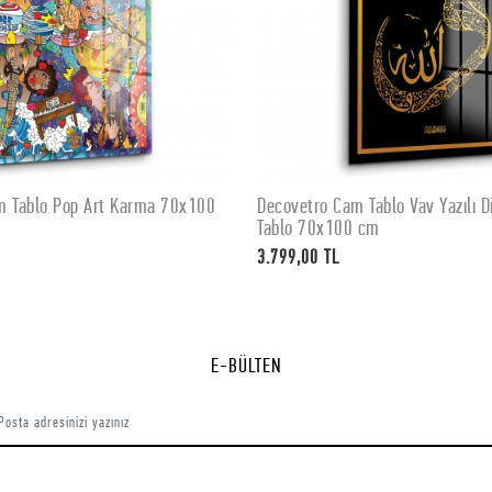
m Tablo Pop Art Karma 70x100
Decovetro Cam Tablo Vav Yazılı Di
SEPETE EKLE
SEPETE EKLE
Tablo 70x100 cm
3.799,00 TL
E-BÜLTEN