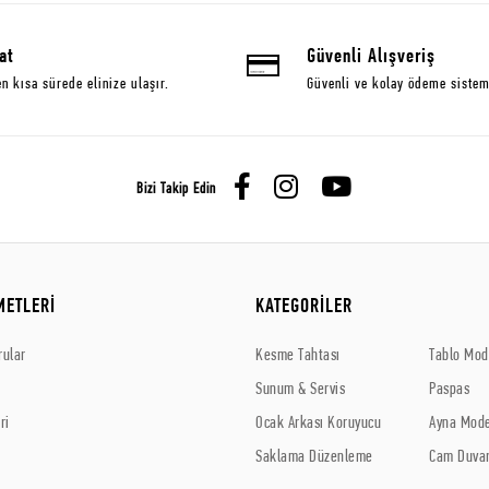
at
Güvenli Alışveriş
en kısa sürede elinize ulaşır.
Güvenli ve kolay ödeme sistem
Bizi Takip Edin
METLERİ
KATEGORİLER
rular
Kesme Tahtası
Tablo Mode
Sunum & Servis
Paspas
ri
Ocak Arkası Koruyucu
Ayna Mode
Saklama Düzenleme
Cam Duvar