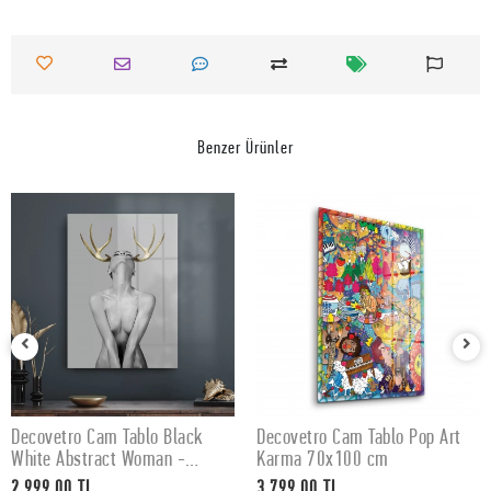
Benzer Ürünler
Decovetro Cam Tablo Black
Decovetro Cam Tablo Pop Art
SEPETE EKLE
SEPETE EKLE
White Abstract Woman -
Karma 70x100 cm
50x70 cm
2.999,00 TL
3.799,00 TL