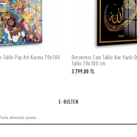
m Tablo Pop Art Karma 70x100
Decovetro Cam Tablo Vav Yazılı Di
SEPETE EKLE
SEPETE EKLE
Tablo 70x100 cm
3.799,00 TL
E-BÜLTEN