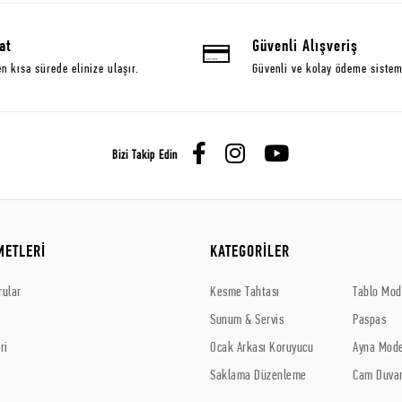
at
Güvenli Alışveriş
en kısa sürede elinize ulaşır.
Güvenli ve kolay ödeme sistem
Bizi Takip Edin
METLERİ
KATEGORİLER
rular
Kesme Tahtası
Tablo Mode
Sunum & Servis
Paspas
ri
Ocak Arkası Koruyucu
Ayna Mode
Saklama Düzenleme
Cam Duvar