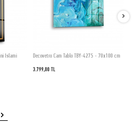
ni İslami
Decovetro Cam Tablo TBY-4275 - 70x100 cm
D
SEPETE EKLE
3.799,00 TL
3