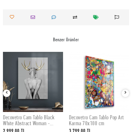
Benzer Ürünler
Decovetro Cam Tablo Black
Decovetro Cam Tablo Pop Art
SEPETE EKLE
SEPETE EKLE
White Abstract Woman -
Karma 70x100 cm
50x70 cm
2.999,00 TL
3.799,00 TL