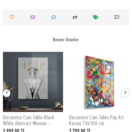
Benzer Ürünler
Decovetro Cam Tablo Black
Decovetro Cam Tablo Pop Art
SEPETE EKLE
SEPETE EKLE
White Abstract Woman -
Karma 70x100 cm
50x70 cm
2.999,00 TL
3.799,00 TL