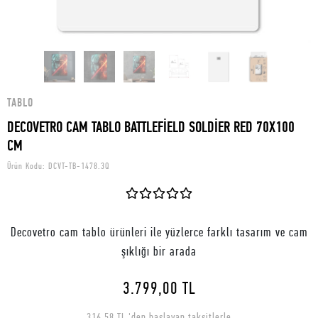
TABLO
DECOVETRO CAM TABLO BATTLEFİELD SOLDİER RED 70X100
CM
Ürün Kodu:
DCVT-TB-1478.3Q
Decovetro cam tablo ürünleri ile yüzlerce farklı tasarım ve cam
şıklığı bir arada
3.799,00 TL
316,58 TL 'den başlayan taksitlerle