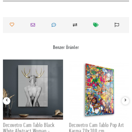
Benzer Ürünler
Decovetro Cam Tablo Black
Decovetro Cam Tablo Pop Art
SEPETE EKLE
SEPETE EKLE
White Abstract Woman -
Karma 70x100 cm