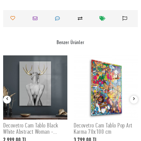
Benzer Ürünler
Decovetro Cam Tablo Black
Decovetro Cam Tablo Pop Art
SEPETE EKLE
SEPETE EKLE
White Abstract Woman -
Karma 70x100 cm
50x70 cm
2.999,00 TL
3.799,00 TL